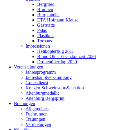
Bergfried
Brunnen
Burgkapelle
ETA Hofmann Klause
Gaststätte
Palas
Plastiken
Torhaus
Impressionen
Helikopterflug 2011
Brand Old - Ersatzkonzert 2020
Drohenüberflug 2020
Veranstaltungen
Jahresprogramm
Jahreshauptversammlung
Gottesdienst
Konzert Schweinsohr-Selektion
Altenburgmedallie
Altenburg Bergsprint
Buchungen
Allgemeines
Fuehrungen
Trauungen
Vermietungen
Rückblick